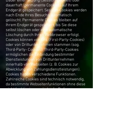
Dauer einer Sitzung (Session-Cookies) oder
dauerhaft (permanente Cookies) auf Ihrem
Endgerät gespeichert. Session-Cookies werden
nach Ende Ihres Besuchs automatisch
gelöscht. Permanente Cookies bleiben auf
Ihrem Endgerät gespeichert, bis Sie diese
selbst löschen oder eine automatische
Löschung durch Ihren Webbrowser erfolgt.
Cookies können von uns (First-Party-Cookies)
oder von Drittunternehmen stammen (sog.
Third-Party- Cookies). Third-Party-Cookies
ermöglichen die Einbindung bestimmter
Dienstleistungen von Drittunternehmen
innerhalb von Webseiten (z. B. Cookies zur
Abwicklung von Zahlungsdienstleistungen).
Cookies haben verschiedene Funktionen.
Zahlreiche Cookies sind technisch notwendig,
da bestimmte Webseitenfunktionen ohne diese
nicht funktionieren würden (z. B. die
Warenkorbfunktion oder die Anzeige von
Videos). Andere Cookies können zur
Auswertung des Nutzerverhaltens oder zu
Werbezwecken verwendet werden.
Cookies, die zur Durchführung des
elektronischen Kommunikationsvorgangs, zur
Bereitstellung bestimmter, von Ihnen
erwünschter Funktionen (z. B. für die