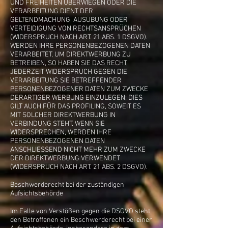
UND FREIHEITEN ÜBERWIEGEN ODER DIE
VERARBEITUNG DIENT DER
GELTENDMACHUNG, AUSÜBUNG ODER
VERTEIDIGUNG VON RECHTSANSPRÜCHEN
(WIDERSPRUCH NACH ART. 21 ABS. 1 DSGVO).
WERDEN IHRE PERSONENBEZOGENEN DATEN
VERARBEITET, UM DIREKTWERBUNG ZU
BETREIBEN, SO HABEN SIE DAS RECHT,
JEDERZEIT WIDERSPRUCH GEGEN DIE
VERARBEITUNG SIE BETREFFENDER
PERSONENBEZOGENER DATEN ZUM ZWECKE
DERARTIGER WERBUNG EINZULEGEN; DIES
GILT AUCH FÜR DAS PROFILING, SOWEIT ES
MIT SOLCHER DIREKTWERBUNG IN
VERBINDUNG STEHT. WENN SIE
WIDERSPRECHEN, WERDEN IHRE
PERSONENBEZOGENEN DATEN
ANSCHLIESSEND NICHT MEHR ZUM ZWECKE
DER DIREKTWERBUNG VERWENDET
(WIDERSPRUCH NACH ART. 21 ABS. 2 DSGVO).
Beschwerderecht bei der zuständigen
Aufsichtsbehörde
Im Falle von Verstößen gegen die DSGVO steht
den Betroffenen ein Beschwerderecht bei einer