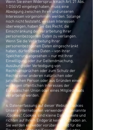
Wenn Sie einen Widerspruch nach Art. 21 Abs.
1 DSGVO eingelegt haben, muss eine
Abwägung zwischen Ihren und unseren
Interessen vorgenommen werden. Solange
noch nicht feststeht, wessen Interessen
überwiegen, haben Sie das Recht, die
Einschränkung der Verarbeitung Ihrer
personenbezogenen Daten zu verlangen.
Wenn Sie die Verarbeitung Ihrer
personenbezogenen Daten eingeschränkt
haben, dürfen diese Daten – von ihrer
Speicherung abgesehen – nur mit Ihrer
Einwilligung oder zur Geltendmachung,
Ausübung oder Verteidigung von
Rechtsansprüchen oder zum Schutz der
Rechte einer anderen natürlichen oder
juristischen Person oder aus Gründen eines
wichtigen öffentlichen Interesses der
Europäischen Union oder eines Mitgliedstaats
verarbeitet werden.
4. Datenerfassung auf dieser Website Cookies
Unsere Internetseiten verwenden so genannte
„Cookies“. Cookies sind kleine Datenpakete und
richten auf Ihrem Endgerät keinen Schaden an.
Sie werden entweder vorübergehend für die