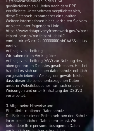
Datenverarbeitungen in den USA
gewährleisten soll. Jedes nach dem DPF
zertifizierte Unternehmen verpflichtet sich,
diese Datenschutzstandards einzuhalten.
Weitere Informationen hierzu erhalten Sie vom
Anbieter unter folgendem Link:
https://www.dataprivacyframework.gov/s/part
icipant-search/participant-
detail?
contact=true&id=a2zt0000000GnbGAAS&status
=Active
Auftragsverarbeitung
Wir haben einen Vertrag über
Auftragsverarbeitung (AVV) zur Nutzung des
oben genannten Dienstes geschlossen. Hierbei
handelt es sich um einen datenschutzrechtlich
vorgeschriebenen Vertrag, der gewährleistet,
dass dieser die personenbezogenen Daten
unserer Websitebesucher nur nach unseren
Weisungen und unter Einhaltung der DSGVO
verarbeitet.
3. Allgemeine Hinweise und
Pflichtinformationen Datenschutz
Die Betreiber dieser Seiten nehmen den Schutz
Ihrer persönlichen Daten sehr ernst. Wir
behandeln Ihre personenbezogenen Daten
vertraulich und entsprechend den