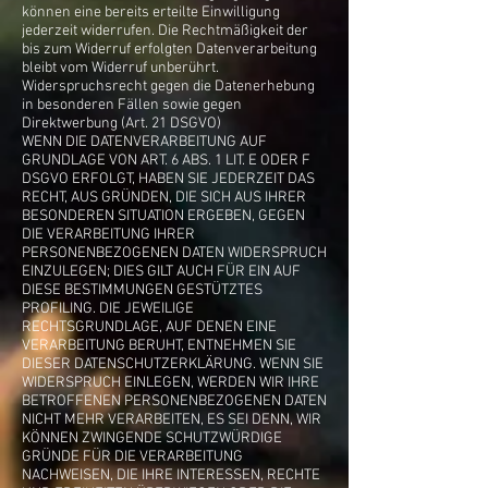
können eine bereits erteilte Einwilligung
jederzeit widerrufen. Die Rechtmäßigkeit der
bis zum Widerruf erfolgten Datenverarbeitung
bleibt vom Widerruf unberührt.
Widerspruchsrecht gegen die Datenerhebung
in besonderen Fällen sowie gegen
Direktwerbung (Art. 21 DSGVO)
WENN DIE DATENVERARBEITUNG AUF
GRUNDLAGE VON ART. 6 ABS. 1 LIT. E ODER F
DSGVO ERFOLGT, HABEN SIE JEDERZEIT DAS
RECHT, AUS GRÜNDEN, DIE SICH AUS IHRER
BESONDEREN SITUATION ERGEBEN, GEGEN
DIE VERARBEITUNG IHRER
PERSONENBEZOGENEN DATEN WIDERSPRUCH
EINZULEGEN; DIES GILT AUCH FÜR EIN AUF
DIESE BESTIMMUNGEN GESTÜTZTES
PROFILING. DIE JEWEILIGE
RECHTSGRUNDLAGE, AUF DENEN EINE
VERARBEITUNG BERUHT, ENTNEHMEN SIE
DIESER DATENSCHUTZERKLÄRUNG. WENN SIE
WIDERSPRUCH EINLEGEN, WERDEN WIR IHRE
BETROFFENEN PERSONENBEZOGENEN DATEN
NICHT MEHR VERARBEITEN, ES SEI DENN, WIR
KÖNNEN ZWINGENDE SCHUTZWÜRDIGE
GRÜNDE FÜR DIE VERARBEITUNG
NACHWEISEN, DIE IHRE INTERESSEN, RECHTE