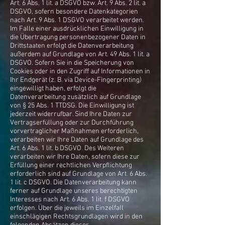
Art. 6 Abs. 1 lit. a DSGVO bzw. Art. 9 Abs. 2 lit. a
DSGVO, sofern besondere Datenkategorien
nach Art. 9 Abs. 1 DSGVO verarbeitet werden.
Im Falle einer ausdrücklichen Einwilligung in
die Übertragung personenbezogener Daten in
Drittstaaten erfolgt die Datenverarbeitung
außerdem auf Grundlage von Art. 49 Abs. 1 lit. a
DSGVO. Sofern Sie in die Speicherung von
Cookies oder in den Zugriff auf Informationen in
Ihr Endgerät (z. B. via Device-Fingerprinting)
eingewilligt haben, erfolgt die
Datenverarbeitung zusätzlich auf Grundlage
von § 25 Abs. 1 TTDSG. Die Einwilligung ist
jederzeit widerrufbar. Sind Ihre Daten zur
Vertragserfüllung oder zur Durchführung
vorvertraglicher Maßnahmen erforderlich,
verarbeiten wir Ihre Daten auf Grundlage des
Art. 6 Abs. 1 lit. b DSGVO. Des Weiteren
verarbeiten wir Ihre Daten, sofern diese zur
Erfüllung einer rechtlichen Verpflichtung
erforderlich sind auf Grundlage von Art. 6 Abs.
1 lit. c DSGVO. Die Datenverarbeitung kann
ferner auf Grundlage unseres berechtigten
Interesses nach Art. 6 Abs. 1 lit. f DSGVO
erfolgen. Über die jeweils im Einzelfall
einschlägigen Rechtsgrundlagen wird in den